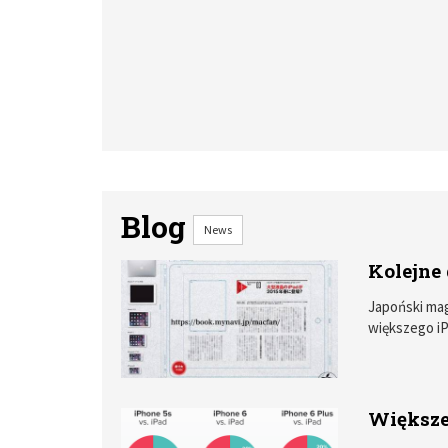
Blog
News
Kolejne
Japoński mag
większego iP
Większe