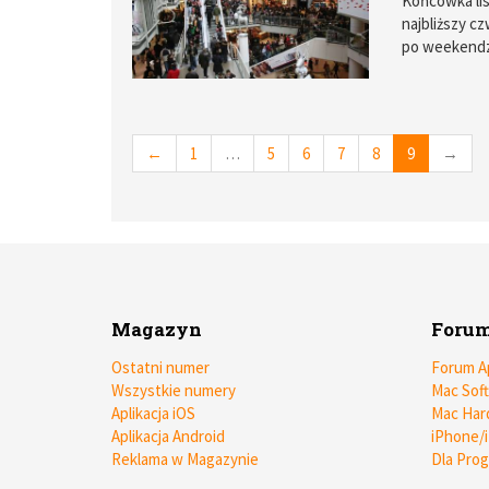
Końcówka lis
najbliższy c
po weekendz
←
1
…
5
6
7
8
9
→
Magazyn
Foru
Ostatni numer
Forum A
Wszystkie numery
Mac Sof
Aplikacja iOS
Mac Har
Aplikacja Android
iPhone/
Reklama w Magazynie
Dla Pro