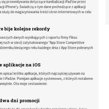
 się przewidywania dotyczące kanibalizacji iPad'ów przez
cji iPhone'y. Świadczą o tym dane pochodzące z aplikacji
a służy do magazynowania treści stron internetowych w celu
zej konsumpcji.
e bije kolejne rekordy
wszych danych wynikających z raportu firmy Fiksu
ej ruch w sieci) zatytułowanego "App Store Competitive
dzierniku bieżącego roku każdego dnia z App Store pobranych
liona aplikacji.
 aplikacje na iOS
 opisać krótko aplikacje, których najczęściej używam na
e i iPadzie. Pomijam aplikacje systemowe, z których notabene
miętnie. Oto moje zestawienie:
 dwa dni promocji