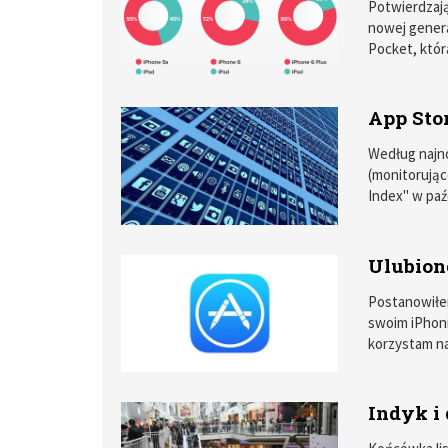
Potwierdzają
nowej genera
Pocket, któr
ich późniejs
App Stor
Według najno
(monitorując
Index" w paź
zostało 7,8 mi
Ulubione
Postanowiłem
swoim iPhoni
korzystam na
Indyk i