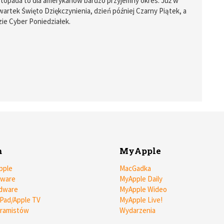
topada to dla amerykanów bardzo przyjemny okres. Już w
zwartek Święto Dziękczynienia, dzień później Czarny Piątek, a
ie Cyber Poniedziałek.
m
MyApple
pple
MacGadka
tware
MyApple Daily
dware
MyApple Wideo
iPad/Apple TV
MyApple Live!
gramistów
Wydarzenia